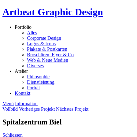
Artbeat Graphic Design
Portfolio
Alles
Corporate Design
Logos & Icons
Plakate & Postkarten
Broschüren, Flyer & Co
Web & Neue Medien
Diverses
Atelier
Philosophie
Dienstleistung
Porträt
Kontakt
Menü
Information
Vollbild
Vorheriges Projekt
Nächstes Projekt
Spitalzentrum Biel
Schliessen