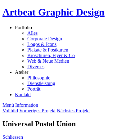
Artbeat Graphic Design
Portfolio
Alles
Corporate Design
Logos & Icons
Plakate & Postkarten
Broschüren, Flyer & Co
Web & Neue Medien
Diverses
Atelier
Philosophie
Dienstleistung
Porträt
Kontakt
Menü
Information
Vollbild
Vorheriges Projekt
Nächstes Projekt
Universal Postal Union
Schliessen