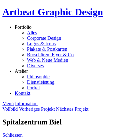
Artbeat Graphic Design
Portfolio
Alles
Corporate Design
Logos & Icons
Plakate & Postkarten
Broschüren, Flyer & Co
Web & Neue Medien
Diverses
Atelier
Philosophie
Dienstleistung
Porträt
Kontakt
Menü
Information
Vollbild
Vorheriges Projekt
Nächstes Projekt
Spitalzentrum Biel
Schliessen